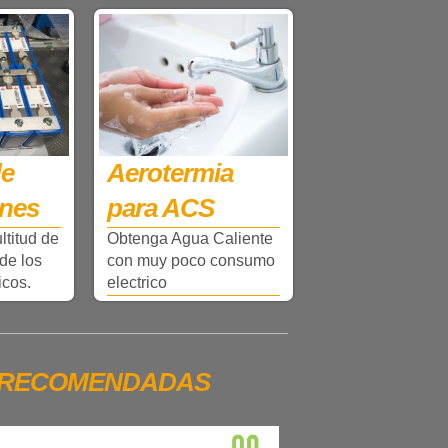
de
Aerotermia
ones
para ACS
titud de
Obtenga Agua Caliente
 de los
con muy poco consumo
icos.
electrico
 RECOMENDADAS