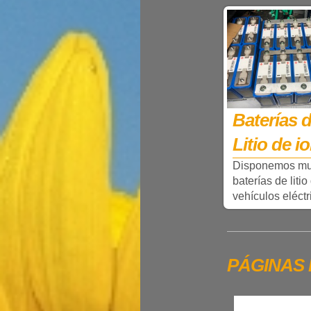
Baterías 
Litio de i
Disponemos mul
baterías de litio
vehículos eléctr
PÁGINAS