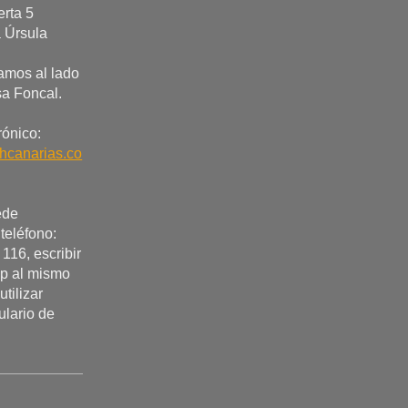
erta 5
 Úrsula
amos al lado
sa Foncal.
rónico:
hcanarias.co
ede
 teléfono:
116, escribir
p al mismo
utilizar
ulario de