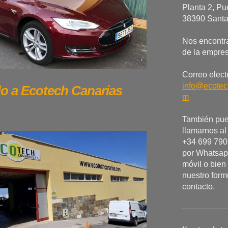
Planta 2, Pu
38390 Santa
Nos encontr
de la empre
Correo elect
info@ecotec
do a
Ecotech Canarias
m
También pu
llamarnos al
+34 699 790 
por Whatsap
móvil o bien 
nuestro form
contacto.