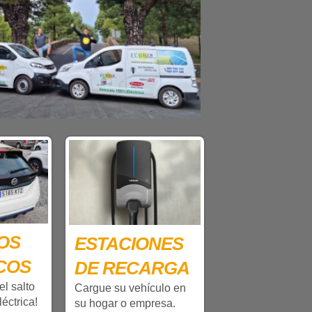
OS
ESTACIONES
COS
DE RECARGA
el salto
Cargue su vehículo en
léctrica!
su hogar o empresa.