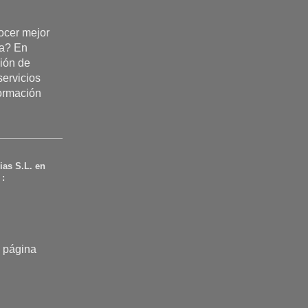
cer mejor
ta? En
ión de
servicios
formación
ias S.L.
en
 :
a página