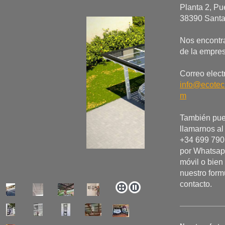
Planta 2, Pu
38390 Santa
Nos encontr
de la empre
Correo elect
info@ecotec
m
También pu
llamarnos al
+34 699 790 
por Whatsap
móvil o bien 
nuestro form
contacto.