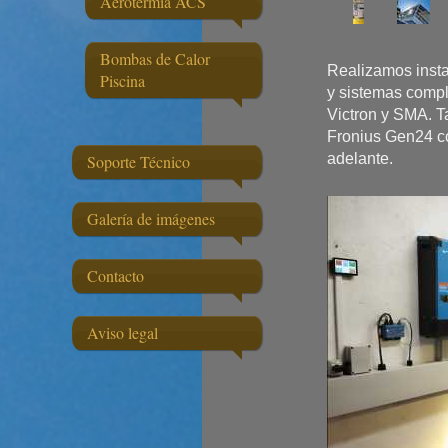
Aerotermia ACS
Bombas de Calor
Realizamos insta
Piscina
y sistemas compl
Victron y SMA. T
Fronius Gen24 c
adelante.
Soporte Técnico
Galería de imágenes
Contacto
Aviso legal