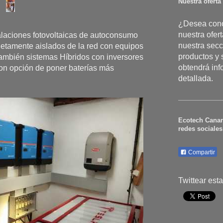
Nuestra oferta
¿Desea cono
nuestra ofer
laciones fotovoltaicas de autoconsumo
nuestra secc
etamente aislados de la red con equipos
productos y 
ambién sistemas Híbridos con inversores
obtendrá in
on opción de poner baterías más
detallada.
Ecotech Canar
redes sociales
Compartir
Twittear est