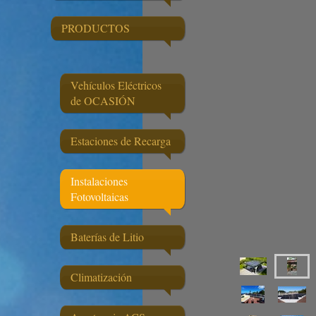
PRODUCTOS
Vehículos Eléctricos
de OCASIÓN
Estaciones de Recarga
Instalaciones
Fotovoltaicas
Baterías de Litio
Climatización