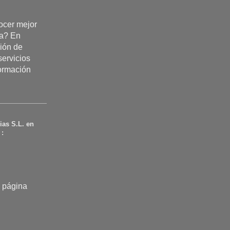
cer mejor
ta? En
ión de
servicios
formación
ias S.L.
en
 :
a página