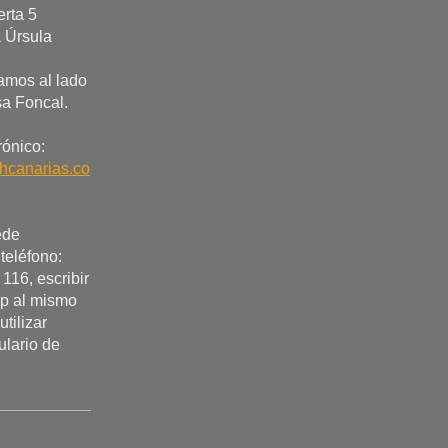
erta 5
 Úrsula
amos al lado
sa Foncal.
rónico:
hcanarias.co
ede
 teléfono:
116, escribir
p al mismo
utilizar
ulario de