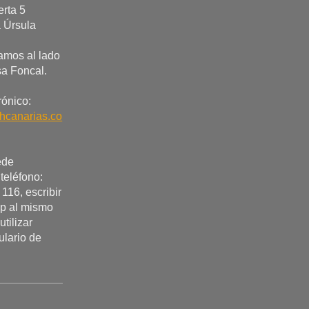
erta 5
 Úrsula
amos al lado
sa Foncal.
rónico:
hcanarias.co
ede
 teléfono:
116, escribir
p al mismo
utilizar
ulario de