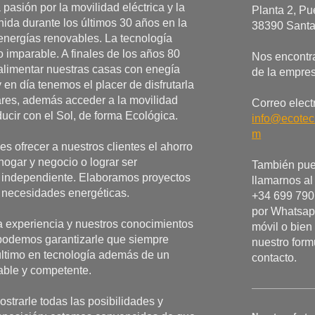
 pasión por la movilidad eléctrica y la
Planta 2, Pu
nida durante los últimos 30 años en la
38390 Santa
energías renovables. La tecnología
 imparable. A finales de los años 80
Nos encontr
limentar nuestras casas con enegía
de la empre
y en día tenemos el placer de disfrutarla
res, además acceder a la movilidad
Correo elect
ucir con el Sol, de forma Ecológica.
info@ecotec
m
s ofrecer a nuestros clientes el ahorro
hogar y negocio o lograr ser
También pu
 independiente. Elaboramos proyectos
llamarnos al
e necesidades energéticas.
+34 699 790 
por Whatsap
a experiencia y nuestros conocimientos
móvil o bien 
podemos garantizarle que siempre
nuestro form
último en tecnología además de un
contacto.
able y competente.
strarle todas las posibilidades y