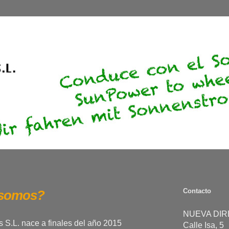
Contacto
 somos?
NUEVA DIR
 S.L. nace a finales del año 2015
Calle Isa, 5