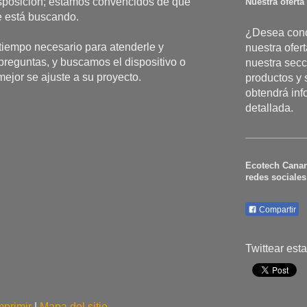
sposición; estamos convencidos de que
Nuestra oferta
e está buscando.
¿Desea cono
iempo necesario para atenderle y
nuestra ofer
preguntas, y buscamos el dispositivo o
nuestra secc
ejor se ajuste a su proyecto.
productos y 
obtendrá in
detallada.
Ecotech Canar
redes sociales
Compartir
Twittear est
mprimir
|
Mapa del sitio