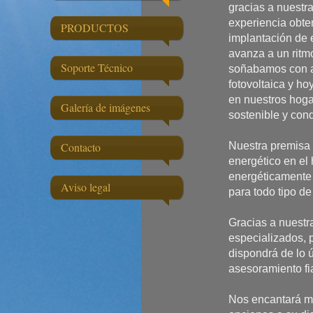
gracias a nuestra
experiencia obte
PRODUCTOS
implantación de 
avanza a un ritmo
Soporte Técnico
soñabamos con a
fotovoltaica y ho
en nuestros hoga
Galería de imágenes
sostenible y cond
Contacto
Nuestra premisa e
energético en el 
energéticamente
Aviso legal
para todo tipo d
Gracias a nuestr
especializados, 
dispondrá de lo 
asesoramiento fi
Nos encantará mo