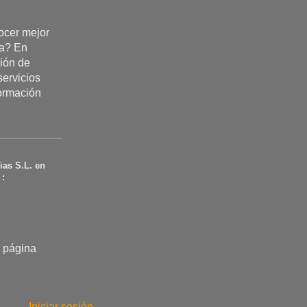
cer mejor
ta? En
ión de
servicios
formación
ias S.L.
en
 :
a página
Iniciar sesión